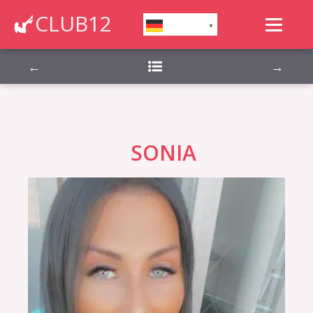
Montag, Dienstag, Mittwoch, Donnerstag,
CLUB12
German
▼
Freitag, Samstag, Sonntag,
←
→
SONIA