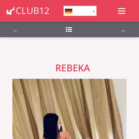
Montag, Dienstag, Mittwoch, Donnerstag,
CLUB12
German
▼
Freitag, Samstag, Sonntag,
←
→
REBEKA