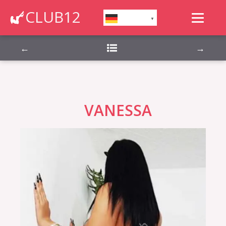
Montag, Dienstag, Mittwoch, Donnerstag,
CLUB12
German
▼
Freitag, Samstag, Sonntag,
←
→
VANESSA