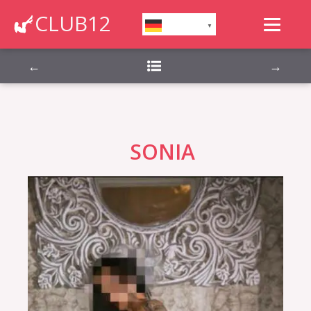
Montag, Dienstag, Mittwoch, Donnerstag,
CLUB12
German
▼
Freitag, Samstag, Sonntag,
←
→
SONIA