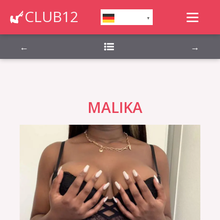
Montag, Dienstag, Mittwoch, Donnerstag,
CLUB12
German
▼
Freitag, Samstag, Sonntag,
←
→
MALIKA