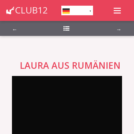
Montag, Dienstag, Mittwoch, Donnerstag,
CLUB12
German
▼
Freitag, Samstag, Sonntag,
←
→
LAURA AUS RUMÄNIEN