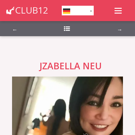
Montag, Dienstag, Mittwoch, Donnerstag,
CLUB12
German
▼
Freitag, Samstag, Sonntag,
←
→
JZABELLA NEU