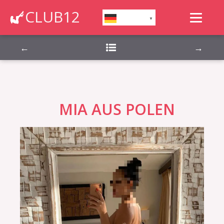
Montag, Dienstag, Mittwoch, Donnerstag,
CLUB12
German
▼
Freitag, Samstag, Sonntag,
←
→
MIA AUS POLEN