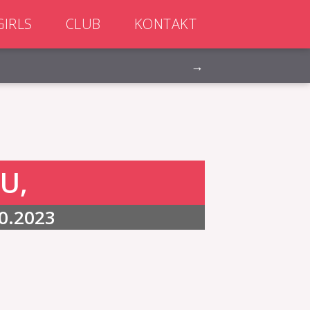
GIRLS
CLUB
KONTAKT
→
U,
0.2023