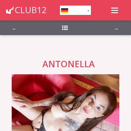
Montag, Dienstag, Mittwoch, Donnerstag,
CLUB12
German
▼
Freitag, Samstag, Sonntag,
←
→
ANTONELLA