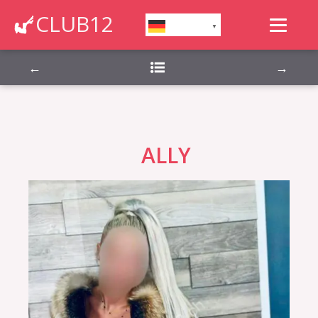
Montag, Dienstag, Mittwoch, Donnerstag,
CLUB12
German
▼
Freitag, Samstag, Sonntag,
←
→
ALLY