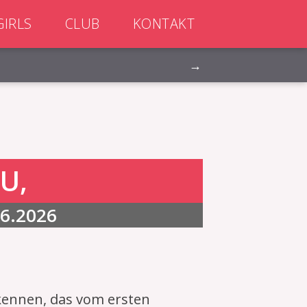
GIRLS
CLUB
KONTAKT
→
U,
06.2026
kennen, das vom ersten